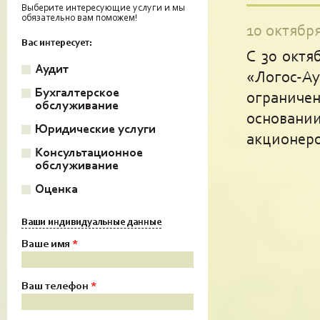
Выберите интересующие услуги и мы
обязательно вам поможем!
10 октября
Вас интересует:
С 30 октя
Аудит
«Логос-
Бухгалтерское
ограниче
обслуживание
основан
Юридические услуги
акционеро
Консультационное
обслуживание
Оценка
Скрыть
Ваши индивидуальные данные
Ваше имя
*
Ваш телефон
*